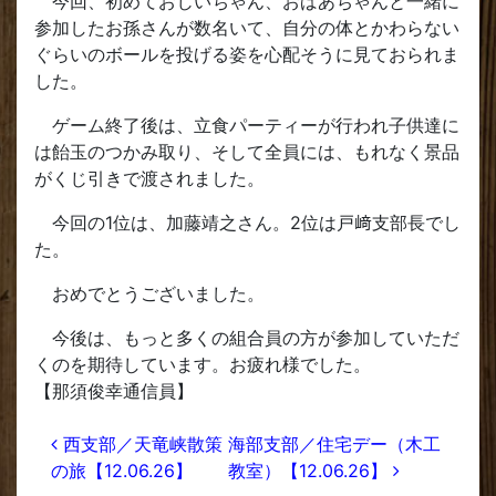
今回、初めておじいちゃん、おばあちゃんと一緒に
参加したお孫さんが数名いて、自分の体とかわらない
ぐらいのボールを投げる姿を心配そうに見ておられま
した。
ゲーム終了後は、立食パーティーが行われ子供達に
は飴玉のつかみ取り、そして全員には、もれなく景品
がくじ引きで渡されました。
今回の1位は、加藤靖之さん。2位は戸﨑支部長でし
た。
おめでとうございました。
今後は、もっと多くの組合員の方が参加していただ
くのを期待しています。お疲れ様でした。
【那須俊幸通信員】
投稿ナビゲーション
西支部／天竜峡散策
海部支部／住宅デー（木工
の旅【12.06.26】
教室）【12.06.26】