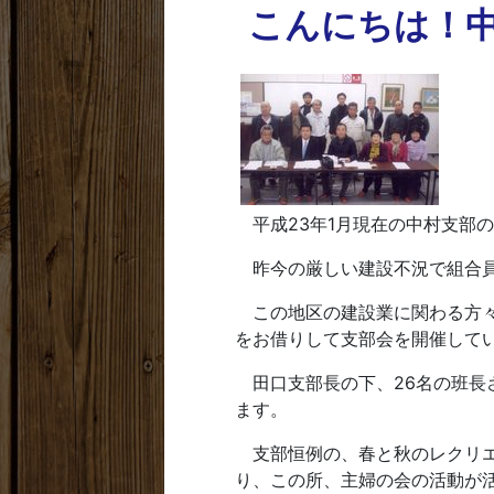
こんにちは！
平成23年1月現在の中村支部の
昨今の厳しい建設不況で組合員
この地区の建設業に関わる方々
をお借りして支部会を開催して
田口支部長の下、26名の班長
ます。
支部恒例の、春と秋のレクリエ
り、この所、主婦の会の活動が