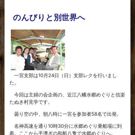
のんびりと別世界へ
一宮支部は10月24日（日）支部レクを行いまし
た。
今回は主婦の会企画の、近江八幡水郷めぐりと信楽
たぬき村見学です。
曇り空の中、朝八時に一宮を参加者58名で出発。
名神高速を通り10時30分に水郷めぐり乗船場に到
着。ここから手漕ぎの和船八隻で水郷めぐりへ。