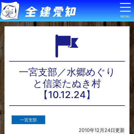
一宮支部／水郷めぐり
と信楽たぬき村
【10.12.24】
一宮支部
2010年12月24日
更新