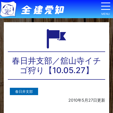
春日井支部／舘山寺イチ
ゴ狩り【10.05.27】
春日井支部
2010年5月27日
更新