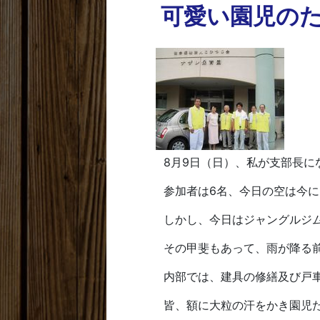
可愛い園児の
8月9日（日）、私が支部長に
参加者は6名、今日の空は今に
しかし、今日はジャングルジム
その甲斐もあって、雨が降る前
内部では、建具の修繕及び戸車
皆、額に大粒の汗をかき園児た