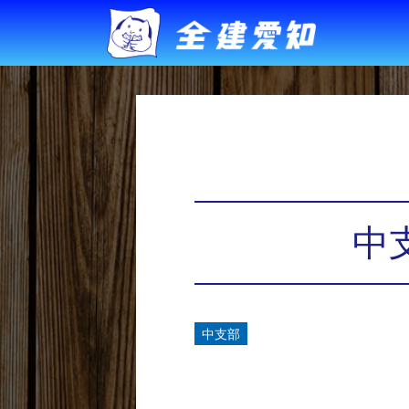
中
中支部