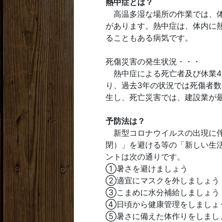
熱中症とは？
高温多湿な場所の作業では、体
があります。熱中症は、体内に
ることもある病気です。
死傷災害の発生状況・・・
熱中症による死亡者及び休業4日
り、過去3年の状況では死傷者
生し、死亡災害では、建設業が
予防法は？
新型コロナウイルスの出現に伴
閉）」を避ける等の「新しい生
ントは次の通りです。
①暑さを避けましょう
②適宜にマスクを外しましょう
③こまめに水分補給しましょう
④日頃から健康管理をしましょ
⑤暑さに備えた体作りをしまし