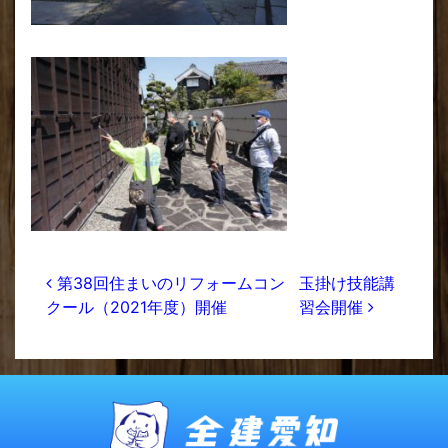
投稿ナビゲーション
第38回住まいのリフォームコン
玉掛け技能講
クール（2021年度）開催
習会開催