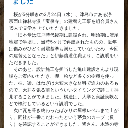
ました
桜が5分咲きの3月24日（水）、津島市にある浄土
宗西山禅林寺派「宝泉寺」の建替え工事を組合員さん
15人で見学させていただきました。
「旧本堂は江戸時代後期に建設され、明治期に濃尾
地震で半壊し、当時5ヶ月で再建されたものの、近年
は傷みがひどく耐震基準も満たしていないため、今回
の建替えとなった」と伊藤信道住職より、ご説明をい
ただきました。
そのあと、設計施工を担当した亀山建設さんより現
場をご案内いただき、欅、桧など多くの樹種を使っ
た、柱、梁、はねぎは大変大きな材料で迫力のあるも
ので、天井を張る前といういいタイミングで詳しく拝
見することができました。構造は、大学と実証実験な
どで検討しているという説明でした。
次に瓦を葺き終わったばかりの屋根レベルまで上が
り、同社が一番こだわったという茅負のカーブ（反
り）を確認することができました。皆さん、木造の寺