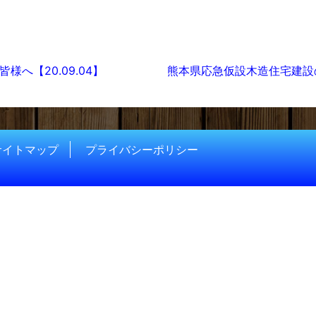
ション
へ【20.09.04】
熊本県応急仮設木造住宅建設の
サイトマップ
プライバシーポリシー