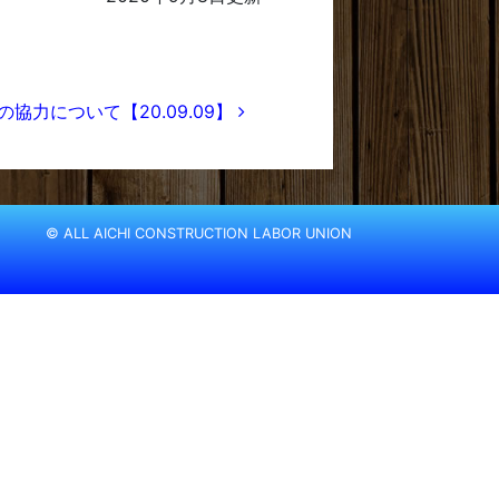
協力について【20.09.09】
© ALL AICHI CONSTRUCTION LABOR UNION