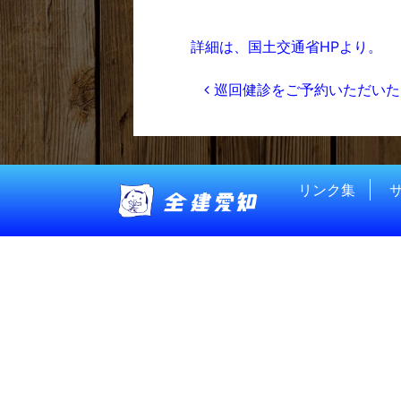
詳細は、国土交通省HPより。
投稿ナビゲー
巡回健診をご予約いただいた皆様
リンク集