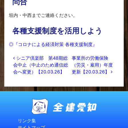
問合
垣内・中西までご連絡ください。
各種支援制度を活用しよう
◎『コロナによる経済対策 各種支援制度』
投稿ナビゲーション
シニア倶楽部 第48期総
事業所の労働保険
会中止（中止のため通信総
（労災・雇用）年度
会へ変更）【20.03.26】
更新【20.03.26】
リンク集
サイトマップ