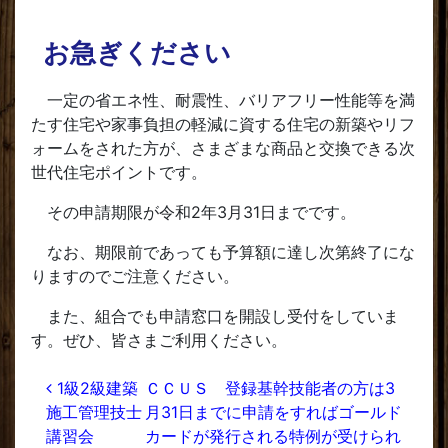
お急ぎください
一定の省エネ性、耐震性、バリアフリー性能等を満
たす住宅や家事負担の軽減に資する住宅の新築やリフ
ォームをされた方が、さまざまな商品と交換できる次
世代住宅ポイントです。
その申請期限が令和2年3月31日までです。
なお、期限前であっても予算額に達し次第終了にな
りますのでご注意ください。
また、組合でも申請窓口を開設し受付をしていま
す。ぜひ、皆さまご利用ください。
投稿ナビゲーション
1級2級建築
ＣＣＵＳ 登録基幹技能者の方は3
施工管理技士
月31日までに申請をすればゴールド
講習会
カードが発行される特例が受けられ