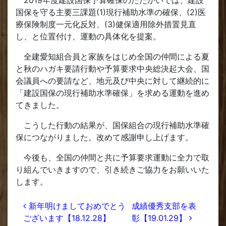
2019年度建設国保予算確保のたたかいでは、建設
国保を守る主要三課題(1)現行補助水準の確保、(2)医
療保険制度一元化反対、(3)健保適用除外措置見直
し、と位置付け、運動の具体化を提案。
全建愛知組合員と家族をはじめ全国の仲間による夏
と秋のハガキ要請行動や予算要求中央総決起大会、国
会議員への要請など、地元及び中央に対して継続的に
「建設国保の現行補助水準確保」を求める運動を進め
てきました。
こうした行動の結果が、国保組合の現行補助水準確
保につながりました。改めて感謝申し上げます。
今後も、全国の仲間と共に予算要求運動に全力で取
り組んでいきますので、引き続きご協力をお願いいた
します。
投稿ナビゲーション
新年明けましておめでとう
成績優秀支部を表
ございます【18.12.28】
彰【19.01.29】