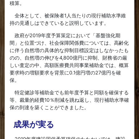
積算。
全体として、被保険者1人当たりの現行補助水準維
持の見通しはできていると説明しています。
政府が2019年度予算策定において「基盤強化期
間」と位置づけ、社会保障関係費については、高齢化
に伴う自然増の具体的な抑制目標設定はしなかったも
のの、自然増の伸びを4,800億円に抑制、財務省の厳
しい査定の中、高額医療費共同事業補助金では、概算
要求時の増額要求を背景に0.1億円増の27億円を確
保。
特定健診等補助金でも前年度予算と同額を確保する
等、裁量的経費10％削減を跳ね返し、現行補助水準確
保の到達を築くことができました。
成果が実る