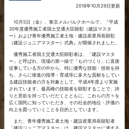
2018年10月29日
更新
10月5日（金）、東京メルパルクホールで、『平成
30年度優秀施工者国土交通大臣顕彰（建設マスタ
ー）および青年優秀施工者土地・建設産業局長顕彰
（建設ジュニアマスター）式典』が開催されました。
優秀施工者国土交通大臣顕彰者は、「建設マスタ
ー」と呼ばれ、現場の第一線で「ものづくり」に直接
従事している方の中から、特に優秀な技能・技術を持
ち、さらに後進の指導・育成等に多大な貢献をしてい
る建設技能者の方を対象として、平成4年度より実施
されています。最高峰の技能者を顕彰することで、誇
りと意欲を持っていだだくとともに、これらの方々を
広く国民に知っていただき、その社会的地位・評価の
向上を図っていくことを目的としています。
また、青年優秀施工者土地・建設産業局長顕彰者
「建設ジュニアマスター」は、建設マスターに達する