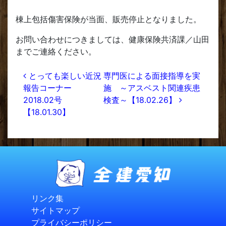
棟上包括傷害保険が当面、販売停止となりました。
お問い合わせにつきましては、健康保険共済課／山田
までご連絡ください。
投稿ナビゲーション
とっても楽しい近況
専門医による面接指導を実
報告コーナー
施 ～アスベスト関連疾患
2018.02号
検査～【18.02.26】
【18.01.30】
リンク集
サイトマップ
プライバシーポリシー