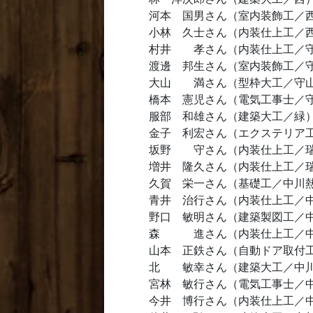
河本 国男さん（室内装飾工／
小林 久士さん（内装仕上工／
村井 孝さん（内装仕上工／
渡邊 邦生さん（室内装飾工／
大山 満さん（型枠大工／守
橋本 憲児さん（電気工事士／
服部 和雄さん（建築大工／緑
金子 利宏さん（エクステリア
坂野 守さん（内装仕上工／
増井 隆久さん（内装仕上工／
久賀 栄一さん（基礎工／中川
青井 治行さん（内装仕上工／
野口 敏明さん（建築製図工／
森 進さん（内装仕上工／中
山本 正鉄さん（自動ドア取付
北 敏幸さん（建築大工／中
宮林 敏行さん（電気工事士／
今井 博行さん（内装仕上工／