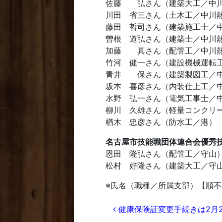
佐藤 弘さん（建築大工／中
川田 省三さん（土木工／中川
藤田 哲司さん（建築施工士／
曽根 道弘さん（建築士／中川
加藤 真さん（配管工／中川
竹河 健一さん（建設機械運転
青井 保さん（建築製図工／
坂本 喜彦さん（内装仕上工／
水野 弘一さん（電気工事士／
柳川 久雄さん（軽量コンクリ
楢木 忠彦さん（防水工／港）
名古屋市技能職団体連合会優秀
恩田 隆弘さん（配管工／守山
松村 好隆さん（建築大工／守
※氏名（職種／所属支部）【順不
投稿ナビゲー
健康保険証変更手続きは2月2日ま