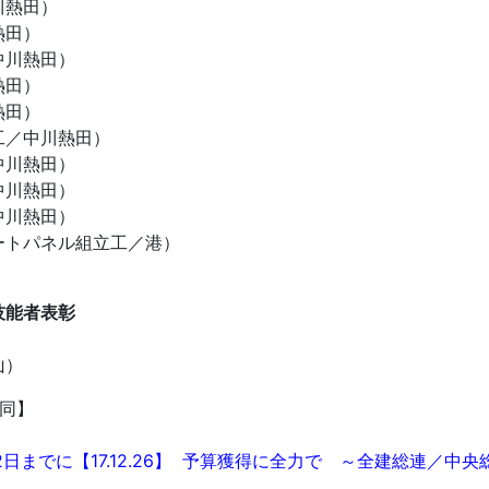
川熱田）
熱田）
中川熱田）
熱田）
熱田）
工／中川熱田）
中川熱田）
中川熱田）
中川熱田）
ートパネル組立工／港）
技能者表彰
）
山）
同】
ション
でに【17.12.26】
予算獲得に全力で ～全建総連／中央総決