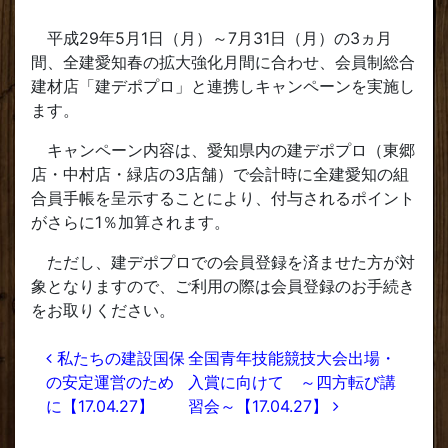
平成29年5月1日（月）～7月31日（月）の3ヵ月
間、全建愛知春の拡大強化月間に合わせ、会員制総合
建材店「建デポプロ」と連携しキャンペーンを実施し
ます。
キャンペーン内容は、愛知県内の建デポプロ（東郷
店・中村店・緑店の3店舗）で会計時に全建愛知の組
合員手帳を呈示することにより、付与されるポイント
がさらに1％加算されます。
ただし、建デポプロでの会員登録を済ませた方が対
象となりますので、ご利用の際は会員登録のお手続き
をお取りください。
投稿ナビゲーション
私たちの建設国保
全国青年技能競技大会出場・
の安定運営のため
入賞に向けて ～四方転び講
に【17.04.27】
習会～【17.04.27】