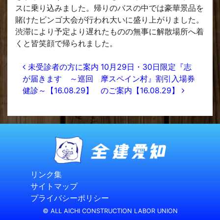
スに乗り込みました。帰りのバスの中では豪華景品を
賭けたビンゴ大会が行われ大いに盛り上がりました。
渋滞により予定より遅れたものの無事に解散場所へ着
くと皆笑顔で帰られました。
投稿ナビゲーション
未受診者の方に案内
10月29日・30日限定『志
が届きます ～巡回
摩スペイン村』割引入場券
健診～【16.08.29】
のご案内【16.08.29】
リンク集
サイトマップ
プライバシーポリシー
© ALL AICHI CONSTRUCTION LABOR UNION