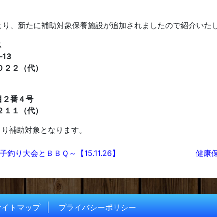
り、新たに補助対象保養施設が追加されましたので紹介いた
ス
13
０２２（代）
２番４号
２１１（代）
より補助対象となります。
ション
り大会とＢＢＱ～【15.11.26】
健康保
サイトマップ
プライバシーポリシー