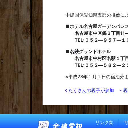
中建国保愛知県支部の推薦によ
■ホテル名古屋ガーデンパレ
名古屋市中区錦３丁目11―
TEL:０５２―９５７―１
■名鉄グランドホテル
名古屋市中村区名駅１丁目
TEL:０５２―５８２―２
※
平成28年１月１日の宿泊分
投稿ナビゲー
たくさんの親子が参加 ～親子釣
リンク集