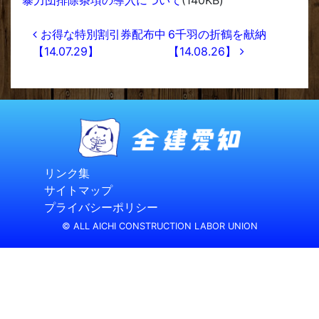
暴力団排除条項の導入について
(140KB)
投稿ナビゲーション
お得な特別割引券配布中
6千羽の折鶴を献納
【14.07.29】
【14.08.26】
リンク集
サイトマップ
プライバシーポリシー
© ALL AICHI CONSTRUCTION LABOR UNION