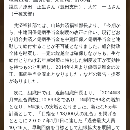
議長／原田 正生さん（豊田支部）、大竹 一弘さん
（千種支部）
共済福祉部では、山﨑共済福祉部長より、「今期か
ら、中建国保傷病手当金制度の改正に伴い、現行どお
り組合共済／傷病手当金を中建国保／傷病手当金と連
動して給付することが不可能となりました。組合財政
全体を勘案し、一定の繰越金は確保しながらも、生存
給付とりわけ若年層対策に特化した制度改正が実効性
を持つものと判断し、2014年4月より傷病見舞金の改
正、傷病手当金廃止となりました」などの報告・提案
がありました。
次に、組織部では、近藤組織部長より、「2014年3
月末組合員数は10,693名であり、1年間で66名の増加
となり、5年振りの実増となりました。新たな5ヵ年
計画として、「目指せ！13,000人の組合」を掲げる
とともに２００７年1月1日に達した「過去最大人員
10,716人」早期回復を目標として組織拡大を展開して