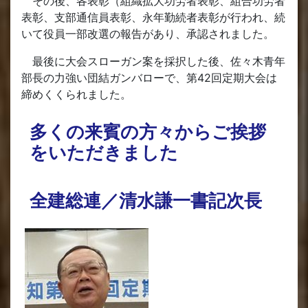
その後、各表彰（組織拡大功労者表彰、組合功労者
表彰、支部通信員表彰、永年勤続者表彰が行われ、続
いて役員一部改選の報告があり、承認されました。
最後に大会スローガン案を採択した後、佐々木青年
部長の力強い団結ガンバローで、第42回定期大会は
締めくくられました。
多くの来賓の方々からご挨拶
をいただきました
全建総連／清水謙一書記次長