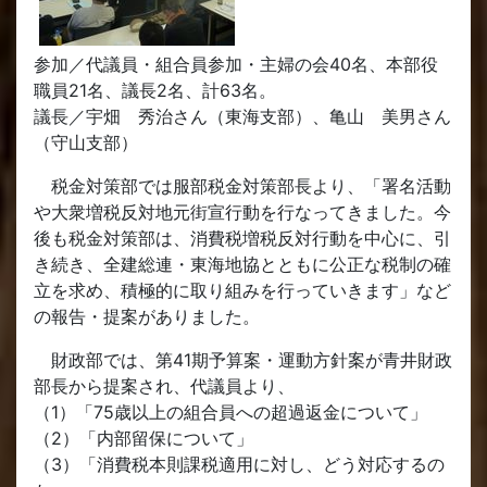
参加／代議員・組合員参加・主婦の会40名、本部役
職員21名、議長2名、計63名。
議長／宇畑 秀治さん（東海支部）、亀山 美男さん
（守山支部）
税金対策部では服部税金対策部長より、「署名活動
や大衆増税反対地元街宣行動を行なってきました。今
後も税金対策部は、消費税増税反対行動を中心に、引
き続き、全建総連・東海地協とともに公正な税制の確
立を求め、積極的に取り組みを行っていきます」など
の報告・提案がありました。
財政部では、第41期予算案・運動方針案が青井財政
部長から提案され、代議員より、
（1）「75歳以上の組合員への超過返金について」
（2）「内部留保について」
（3）「消費税本則課税適用に対し、どう対応するの