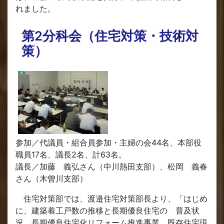
れました。
第2分科会（住宅対策・技術対
策）
参加／代議員・組合員参加・主婦の会44名、本部役
職員17名、議長2名、計63名。
議長／加藤 義弘さん（中川熱田支部）、松岡 義春
さん（木曽川支部）
住宅対策部では、渡邉住宅対策部長より、「はじめ
に、建築着工戸数の推移と長期優良住宅の 普及状
況、長期優良住宅化リフォーム推進事業、既存住宅現