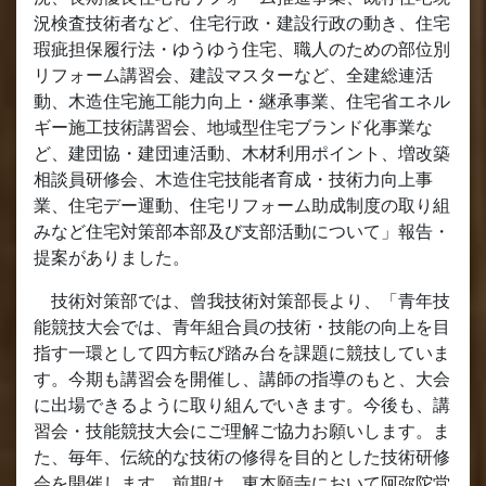
況検査技術者など、住宅行政・建設行政の動き、住宅
瑕疵担保履行法・ゆうゆう住宅、職人のための部位別
リフォーム講習会、建設マスターなど、全建総連活
動、木造住宅施工能力向上・継承事業、住宅省エネル
ギー施工技術講習会、地域型住宅ブランド化事業な
ど、建団協・建団連活動、木材利用ポイント、増改築
相談員研修会、木造住宅技能者育成・技術力向上事
業、住宅デー運動、住宅リフォーム助成制度の取り組
みなど住宅対策部本部及び支部活動について」報告・
提案がありました。
技術対策部では、曾我技術対策部長より、「青年技
能競技大会では、青年組合員の技術・技能の向上を目
指す一環として四方転び踏み台を課題に競技していま
す。今期も講習会を開催し、講師の指導のもと、大会
に出場できるように取り組んでいきます。今後も、講
習会・技能競技大会にご理解ご協力お願いします。ま
た、毎年、伝統的な技術の修得を目的とした技術研修
会を開催します。前期は、東本願寺において阿弥陀堂