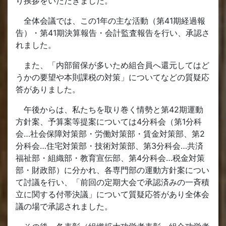
り挨拶をいただきました。
全体会議では、この1年の主な活動（第41期経過報
告）・第41期決算報告・会計監査報告を行い、承認さ
れました。
また、「内部留保が多いため組合員へ還元してはど
うかの要望や本則課税の対策」についてなどの質疑応
答がありました。
午後からは、私たちを取り巻く情勢と第42期運動
方針案、予算案等提案については4分科会（第1分科
会…社会保障対策部・労働対策部・賃金対策部、第2
分科会…住宅対策部・技術対策部、第3分科会…共済
福祉部・組織部・教育宣伝部、第4分科会…税金対策
部・財政部）に分かれ、各専門部の運動方針案につい
て討議を行い、「前回の定期大会で承認済みの一斉積
立に関する付帯決議」について質疑応答があり全体会
議の場で承認されました。