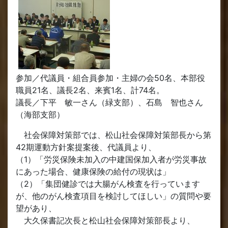
参加／代議員・組合員参加・主婦の会50名、本部役
職員21名、議長2名、来賓1名、計74名。
議長／下平 敏一さん（緑支部）、石島 智也さん
（海部支部）
社会保障対策部では、松山社会保障対策部長から第
42期運動方針案提案後、代議員より、
（1）「労災保険未加入の中建国保加入者が労災事故
にあった場合、健康保険の給付の現状は」
（2）「集団健診では大腸がん検査を行っています
が、他のがん検査項目を検討してほしい」の質問や要
望があり、
大久保書記次長と松山社会保障対策部長より、