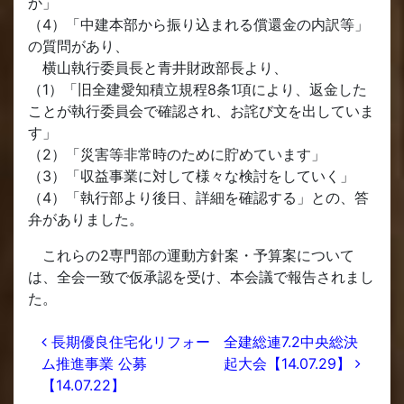
か」
（4）「中建本部から振り込まれる償還金の内訳等」
の質問があり、
横山執行委員長と青井財政部長より、
（1）「旧全建愛知積立規程8条1項により、返金した
ことが執行委員会で確認され、お詫び文を出していま
す」
（2）「災害等非常時のために貯めています」
（3）「収益事業に対して様々な検討をしていく」
（4）「執行部より後日、詳細を確認する」との、答
弁がありました。
これらの2専門部の運動方針案・予算案について
は、全会一致で仮承認を受け、本会議で報告されまし
た。
投稿ナビゲーション
長期優良住宅化リフォー
全建総連7.2中央総決
ム推進事業 公募
起大会【14.07.29】
【14.07.22】