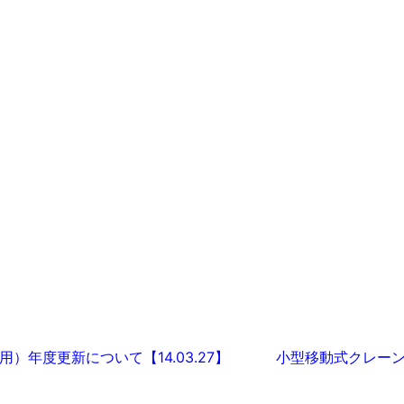
。
ション
年度更新について【14.03.27】
小型移動式クレーン運