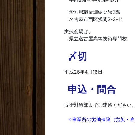
午前9時～午後5時10分
愛知県職業訓練会館2階
名古屋市西区浅間2-3-14
実技会場は、
県立名古屋高等技術専門校
〆切
平成26年4月18日
申込・問合
技術対策部までご連絡ください
投稿ナビゲー
事業所の労働保険（労災・雇用）