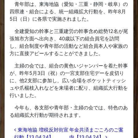
青年部は、東海地協（愛知・三重・静岡・岐阜）の
四県連・組合による、統一組織拡大行動を、昨年8月
5日（日）に各県で実施されました。
全建愛知の幹事と三重建労の幹事含め総勢12名が尾
張旭市方面へ出向き、40歳以下の組合員宅を訪問
し、組合制度や青年部の活動など組合員本人や家族の
方に直接アピールすることができました。
主婦の会では、組合の黄色いジャンパーを着た幹事
が、昨年5月3日（祝）の一宮支部住宅デーを皮切り
に、他2支部に参加し、広い会場をポケットティッシ
ュや爪楊枝入れなどを来場者に配り、組織拡大行動を
行いました。
今年も、各支部や青年部・主婦の会では、特色のあ
る組織拡大行動が期待されます。
投稿ナビゲーション
東海地協 増税反対街宣
年金共済まごころのご案
行動【13.04.24】
内【13.04.24】