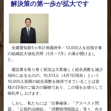
解決策の第一歩が拡大です
全建愛知新5ヵ年計画最終年・13,000人を目指す春
の組織拡大強化月間（5月～7月）の幕が開けまし
た。
建設業を取り巻く状況は大変厳しく組合員数も減少
傾向にあるものの、10,513人（4月1日現在）という
10,000人規模の組合員数を維持できていることは皆
様の日頃のご協力の賜物であり、この場をお借りして
御礼申し上げます。
しかし、私たちには「仕事確保」「アスベスト問
題」「公契約法締結」「消費税増税阻止」等々、向き