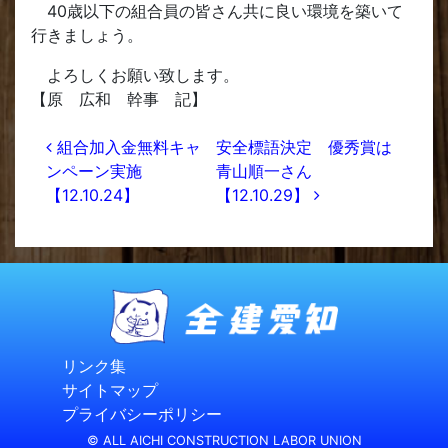
40歳以下の組合員の皆さん共に良い環境を築いて
行きましょう。
よろしくお願い致します。
【原 広和 幹事 記】
投稿ナビゲーション
組合加入金無料キャ
安全標語決定 優秀賞は
ンペーン実施
青山順一さん
【12.10.24】
【12.10.29】
リンク集
サイトマップ
プライバシーポリシー
© ALL AICHI CONSTRUCTION LABOR UNION