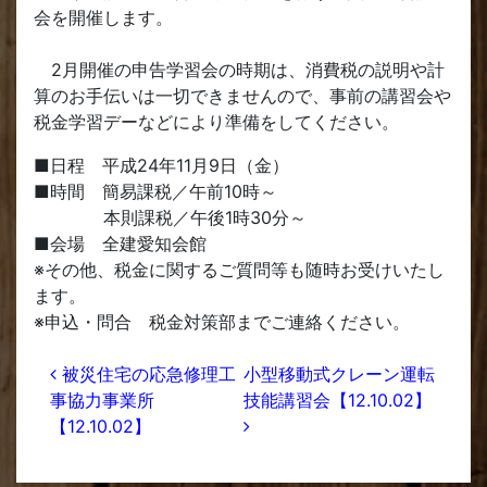
会を開催します。
2月開催の申告学習会の時期は、消費税の説明や計
算のお手伝いは一切できませんので、事前の講習会や
税金学習デーなどにより準備をしてください。
■日程 平成24年11月9日（金）
■時間 簡易課税／午前10時～
本則課税／午後1時30分～
■会場 全建愛知会館
※その他、税金に関するご質問等も随時お受けいたし
ます。
※申込・問合 税金対策部までご連絡ください。
投稿ナビゲーション
被災住宅の応急修理工
小型移動式クレーン運転
事協力事業所
技能講習会【12.10.02】
【12.10.02】