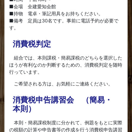
■会場 全建愛知会館
■持物 電卓・筆記用具をお持ちください。
■備考 定員は30名です。事前に電話予約が必要で
す。
消費税判定
組合では、本則課税・簡易課税のどちらを選択した
ほうが有利なのか判断するための、消費税判定を随時
行っています。
ご希望される方は、お気軽にご連絡ください。
消費税申告講習会 （簡易・
本則）
本則・簡易課税制度に分かれて、例題をもとに実際
の税額の計算や申告書等の作成を行う消費税申告講習