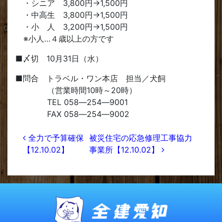
・シニア 3,800円→1,500円
・中高生 3,800円→1,500円
・小 人 3,200円→1,500円
※小人…４歳以上の方です
■〆切 10月31日（水）
■問合 トラベル・ワン本店 担当／犬飼
（営業時間10時～20時）
TEL 058―254―9001
FAX 058―254―9002
投稿ナビゲーション
全力で予算確保
被災住宅の応急修理工事協力
【12.10.02】
事業所【12.10.02】