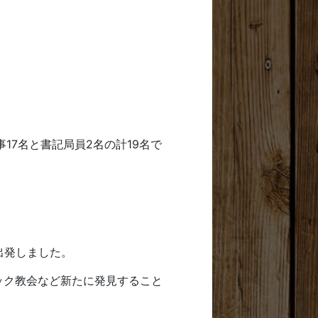
7名と書記局員2名の計19名で
出発しました。
ック教会など新たに発見すること