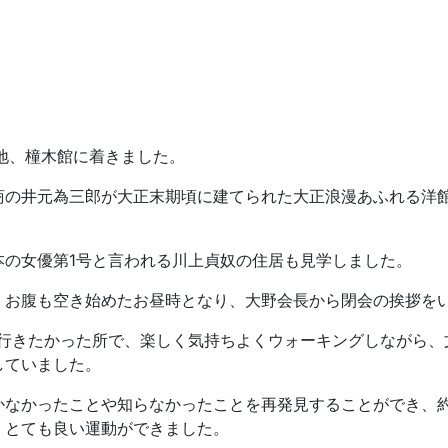
地、橦木館に着きました。
の井元為三郎が大正末期頃に建てられた大正浪漫あふれる洋
の女優第1号と言われる川上貞奴の住居も見学しました。
お腹も空き始めたお昼時となり、大野会長から閉会の挨拶を
行きたかった所で、楽しく気持ちよくウォーキングしながら、
していました。
なかったことや知らなかったことを再発見することができ、約
、とても良い運動ができました。