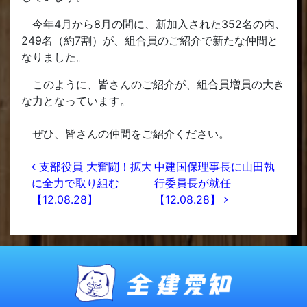
今年4月から8月の間に、新加入された352名の内、
249名（約7割）が、組合員のご紹介で新たな仲間と
なりました。
このように、皆さんのご紹介が、組合員増員の大き
な力となっています。
ぜひ、皆さんの仲間をご紹介ください。
投稿ナビゲーション
支部役員 大奮闘！拡大
中建国保理事長に山田執
に全力で取り組む
行委員長が就任
【12.08.28】
【12.08.28】