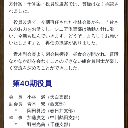
方針案・予算案・役員改選案では、質疑はなく承認さ
れました。
役員改選で、今期再任された小林会長から、「皆さ
んのお力をお借りし、シニア倶楽部は活動方針に沿
い、今期も励んでいきます。どうぞ、よろしくお願い
いたします」と、再任の挨拶がありました。
青木副会長より閉会挨拶後、昼食会が開かれ、普段
なかなか顔を会わすことのできない組合員同士が楽し
く交流を深めることができました。
第40期役員
会 長 小林 満（天白支部）
副会長 青木 繁（西支部）
〃 岡田眞治（春日井支部）
幹 事 加藤廣之（中川熱田支部）
〃 野村光義（千種支部）