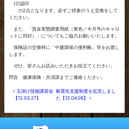
(2)認印
の2点となります。必ずご持参のうえ交換をして
ください。
また、「賃金実態調査用紙（黄色／今月号のキャロ
ットに同封）」についてもご協力お願いいたします。
保険証の交換時に「中建国保の便利帳」等をお渡し
します。
ぜひ、皆さんお読みいただきお役立てください。
問合 健康保険・共済課までご連絡ください。
投稿ナビゲーション
玉掛け技能講習会
耐震化支援制度を拡充しまし
【12.03.27】
た【12.04.06】