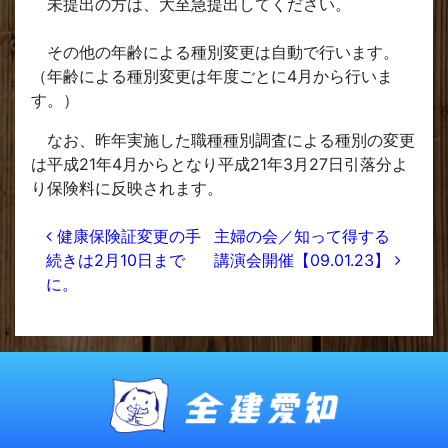
未提出の方は、大至急提出してください。
その他の年齢による種別変更は自動で行います。
（年齢による種別変更は年度ごとに4月から行いま
す。）
なお、昨年実施した職種種別調査による種別の変更
は平成21年4月からとなり平成21年3月27日引落分よ
り保険料に反映されます。
投稿ナビゲーション
健康保険証変更の手
主婦の会／知って得する
続きは2月10日まで
講演会開催【09.01.23】
に。